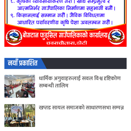
नयाँ प्रकाशित
धार्मिक अगुवाहरुलाई सवल विश्व दृष्टिकोण
सम्बन्धी तालिम
खप्तड सायल समाजको साधारणसभा सम्पन्न