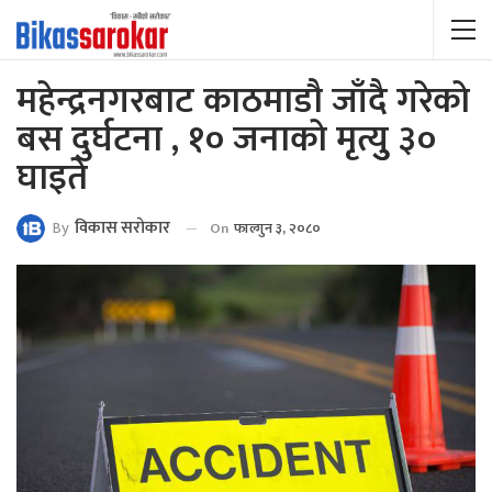
महेन्द्रनगरबाट काठमाडौ जाँदै गरेकाे
बस दुर्घटना , १० जनाकाे मृत्युु ३०
घाइते
By
विकास सराेकार
On
फाल्गुन ३, २०८०